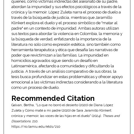
quienes, como víctimas indirectas del asesinato de su padre,
abordan la impunidad y sus efectos psicológicos a través de la
crónica y la memoir. López Zuleta narra el proceso de duelo a
través de la búsqueda de justicia, mientras que Jaramillo
Klinkert explora el duelo y el proceso simbólico de "matar al
padre" en un contexto de impunidad. Ambas autoras utilizan
sus textos para abordar la violencia en Colombia, la memoria y
la búsqueda de verdad, enfatizando la importancia de la
literatura no solo como expresión estética, sino también como
herramienta terapéutica y ética que desafía las narrativas de
poder que revictimizan a las familias. La impunidad en
homicidios agravados sigue siendo un desafío en
Latinoamérica, afectando a comunidades y dificultando la
justicia. A través de un análisis comparativo de sus obras, la
tesis busca profundizar en estas problemáticas y ofrecer apoyo
emocional a las víctimas indirectas considerando a la literatura
como un proceso de duelo.
Recommended Citation
Galvan, Bertha, "Lo que no borró el desierto (2020) de Diana López
Zuleta y Cómo maté a mi padre (2020) de Sara Jaramillo Klinkert:
crónica y memoir, las voces de las hijas en el duelo" (2024).
Theses and
Dissertations
. 210.
https://rio.tamiu.edu/etds/210