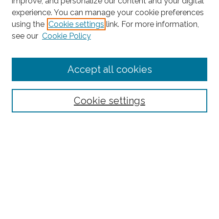
improve, and personalize our content and your digital
experience. You can manage your cookie preferences
using the
Cookie settings
link. For more information,
Search
see our
Cookie Policy
Enter search terms:
Accept all cookies
Cookie settings
Select context to search:
Advanced Search
Notify me via email or
RSS
Browse
Collections
Disciplines
Authors
Author Corner